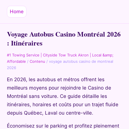
Home
Voyage Autobus Casino Montréal 2026
: Itinéraires
#1 Towing Service | Cityside Tow Truck Akron | Local &amp;
Affordable
/
Contenu
/
voyage autobus casino de montreal
2026
En 2026, les autobus et métros offrent les
meilleurs moyens pour rejoindre le Casino de
Montréal sans voiture. Ce guide détaille les
itinéraires, horaires et coûts pour un trajet fluide
depuis Québec, Laval ou centre-ville.
Économisez sur le parking et profitez pleinement