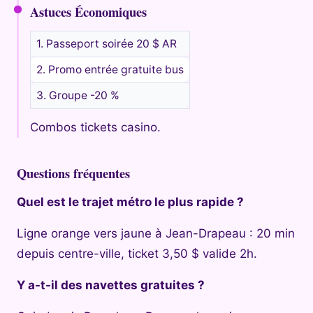
Astuces Économiques
1. Passeport soirée 20 $ AR
2. Promo entrée gratuite bus
3. Groupe -20 %
Combos tickets casino.
Questions fréquentes
Quel est le trajet métro le plus rapide ?
Ligne orange vers jaune à Jean-Drapeau : 20 min
depuis centre-ville, ticket 3,50 $ valide 2h.
Y a-t-il des navettes gratuites ?