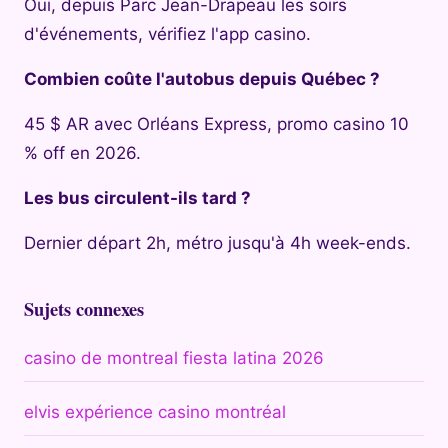
Oui, depuis Parc Jean-Drapeau les soirs
d'événements, vérifiez l'app casino.
Combien coûte l'autobus depuis Québec ?
45 $ AR avec Orléans Express, promo casino 10
% off en 2026.
Les bus circulent-ils tard ?
Dernier départ 2h, métro jusqu'à 4h week-ends.
Sujets connexes
casino de montreal fiesta latina 2026
elvis expérience casino montréal