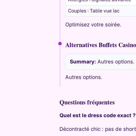
Couples : Table vue lac
Optimisez votre soirée.
Alternatives Buffets Casin
Summary:
Autres options.
Autres options.
Questions fréquentes
Quel est le dress code exact ?
Décontracté chic : pas de short