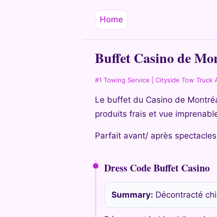
Home
Buffet Casino de Mon
#1 Towing Service | Cityside Tow Truck 
Le buffet du Casino de Montréa
produits frais et vue imprenab
Parfait avant/ après spectacle
Dress Code Buffet Casino
Summary:
Décontracté chic