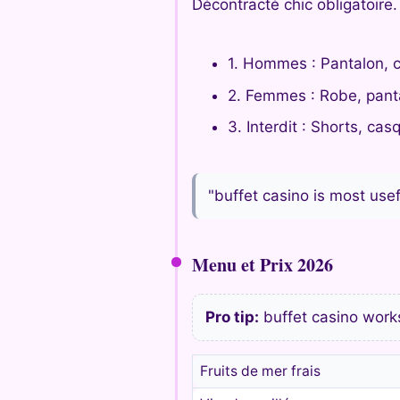
Décontracté chic obligatoire.
1. Hommes : Pantalon, 
2. Femmes : Robe, pant
3. Interdit : Shorts, ca
"buffet casino is most use
Menu et Prix 2026
Pro tip:
buffet casino works
Fruits de mer frais