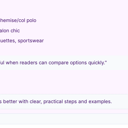
chemise/col polo
alon chic
squettes, sportswear
ful when readers can compare options quickly."
 better with clear, practical steps and examples.