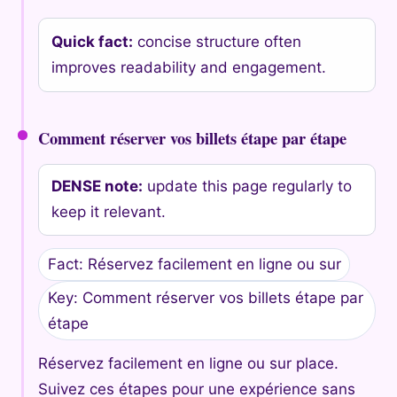
Quick fact:
concise structure often
improves readability and engagement.
Comment réserver vos billets étape par étape
DENSE note:
update this page regularly to
keep it relevant.
Fact: Réservez facilement en ligne ou sur
Key: Comment réserver vos billets étape par
étape
Réservez facilement en ligne ou sur place.
Suivez ces étapes pour une expérience sans