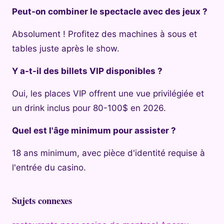
Peut-on combiner le spectacle avec des jeux ?
Absolument ! Profitez des machines à sous et
tables juste après le show.
Y a-t-il des billets VIP disponibles ?
Oui, les places VIP offrent une vue privilégiée et
un drink inclus pour 80-100$ en 2026.
Quel est l'âge minimum pour assister ?
18 ans minimum, avec pièce d'identité requise à
l'entrée du casino.
Sujets connexes