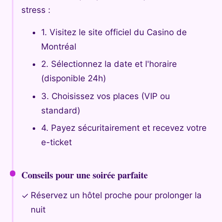
stress :
1. Visitez le site officiel du Casino de
Montréal
2. Sélectionnez la date et l'horaire
(disponible 24h)
3. Choisissez vos places (VIP ou
standard)
4. Payez sécuritairement et recevez votre
e-ticket
Conseils pour une soirée parfaite
Réservez un hôtel proche pour prolonger la
✓
nuit