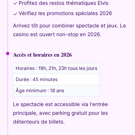
Profitez des restos thématiques Elvis
✓
Vérifiez les promotions spéciales 2026
✓
Arrivez tôt pour combiner spectacle et jeux. Le
casino est ouvert non-stop en 2026.
Accès et horaires en 2026
Horaires : 19h, 21h, 23h tous les jours
Durée : 45 minutes
Âge minimum : 18 ans
Le spectacle est accessible via l'entrée
principale, avec parking gratuit pour les
détenteurs de billets.