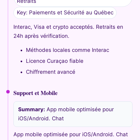
Retraits
Key: Paiements et Sécurité au Québec
Interac, Visa et crypto acceptés. Retraits en
24h après vérification.
Méthodes locales comme Interac
Licence Curaçao fiable
Chiffrement avancé
Support et Mobile
Summary:
App mobile optimisée pour
iOS/Android. Chat
App mobile optimisée pour iOS/Android. Chat