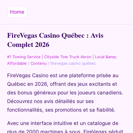
Home
FireVegas Casino Québec : Avis
Complet 2026
#1 Towing Service | Cityside Tow Truck Akron | Local &amp;
Affordable
/
Contenu
/
firevegas casino québec
FireVegas Casino est une plateforme prisée au
Québec en 2026, offrant des jeux excitants et
des bonus généreux pour les joueurs canadiens.
Découvrez nos avis détaillés sur ses
fonctionnalités, ses promotions et sa fiabilité.
Avec une interface intuitive et un catalogue de
plus de 2000 machines à sous, FireVegas séduit