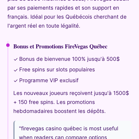
par ses paiements rapides et son support en
français. Idéal pour les Québécois cherchant de
l'argent réel en toute légalité.
Bonus et Promotions FireVegas Québec
Bonus de bienvenue 100% jusqu'à 500$
✓
Free spins sur slots populaires
✓
Programme VIP exclusif
✓
Les nouveaux joueurs reçoivent jusqu'à 1500$
+ 150 free spins. Les promotions
hebdomadaires boostent les dépôts.
"firevegas casino québec is most useful
when readers can compare options