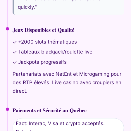
quickly."
Jeux Disponibles et Qualité
+2000 slots thématiques
✓
Tableaux blackjack/roulette live
✓
Jackpots progressifs
✓
Partenariats avec NetEnt et Microgaming pour
des RTP élevés. Live casino avec croupiers en
direct.
Paiements et Sécurité au Québec
Fact: Interac, Visa et crypto acceptés.