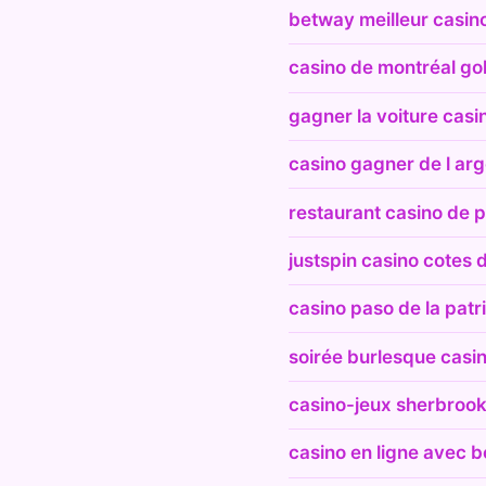
betway meilleur casin
casino de montréal gol
gagner la voiture casi
casino gagner de l ar
restaurant casino de p
justspin casino cotes
casino paso de la patr
soirée burlesque casi
casino-jeux sherbroo
casino en ligne avec b