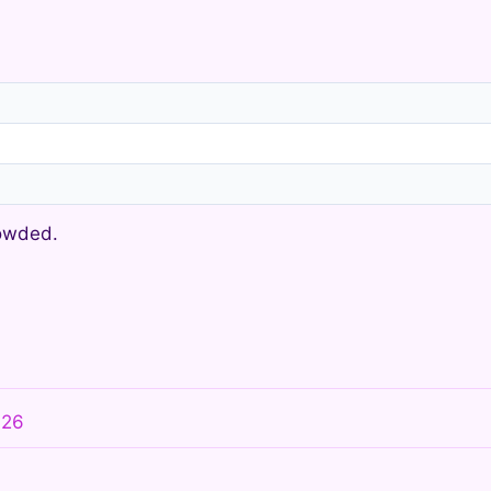
owded.
026