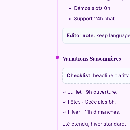
Démos slots 0h.
Support 24h chat.
Editor note:
keep language 
Variations Saisonnières
Checklist:
headline clarity
Juillet : 9h ouverture.
✓
Fêtes : Spéciales 8h.
✓
Hiver : 11h dimanches.
✓
Été étendu, hiver standard.