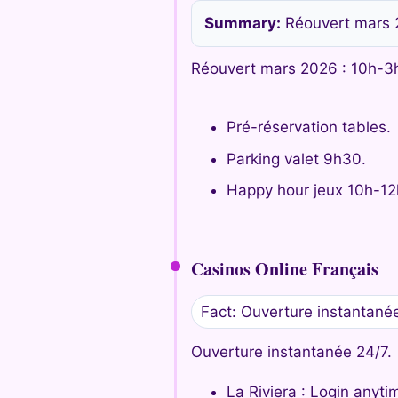
Summary:
Réouvert mars 2
Réouvert mars 2026 : 10h-3h
Pré-réservation tables.
Parking valet 9h30.
Happy hour jeux 10h-12
Casinos Online Français
Fact: Ouverture instantanée
Ouverture instantanée 24/7.
La Riviera : Login anyti