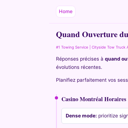
Home
Quand Ouverture du 
#1 Towing Service | Cityside Tow Truck 
Réponses précises à
quand ou
évolutions récentes.
Planifiez parfaitement vos ses
Casino Montréal Horaires
Dense mode:
prioritize sign