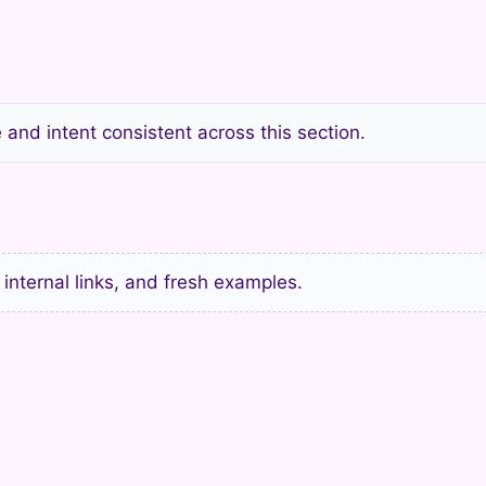
and intent consistent across this section.
, internal links, and fresh examples.