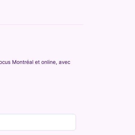
cus Montréal et online, avec