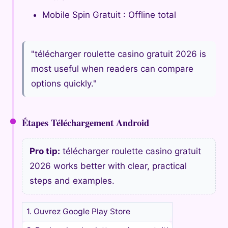
Mobile Spin Gratuit : Offline total
"télécharger roulette casino gratuit 2026 is
most useful when readers can compare
options quickly."
Étapes Téléchargement Android
Pro tip:
télécharger roulette casino gratuit
2026 works better with clear, practical
steps and examples.
1. Ouvrez Google Play Store