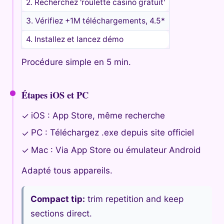
2. Recherchez 'roulette casino gratuit'
3. Vérifiez +1M téléchargements, 4.5*
4. Installez et lancez démo
Procédure simple en 5 min.
Étapes iOS et PC
iOS : App Store, même recherche
✓
PC : Téléchargez .exe depuis site officiel
✓
Mac : Via App Store ou émulateur Android
✓
Adapté tous appareils.
Compact tip:
trim repetition and keep
sections direct.