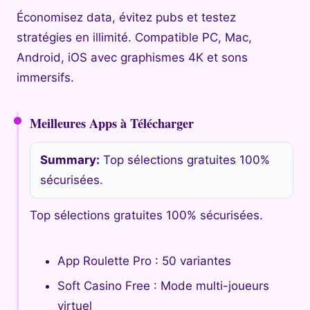
Économisez data, évitez pubs et testez
stratégies en illimité. Compatible PC, Mac,
Android, iOS avec graphismes 4K et sons
immersifs.
Meilleures Apps à Télécharger
Summary:
Top sélections gratuites 100%
sécurisées.
Top sélections gratuites 100% sécurisées.
App Roulette Pro : 50 variantes
Soft Casino Free : Mode multi-joueurs
virtuel