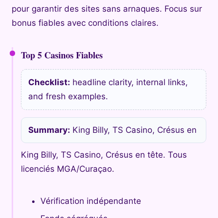
pour garantir des sites sans arnaques. Focus sur
bonus fiables avec conditions claires.
Top 5 Casinos Fiables
Checklist:
headline clarity, internal links,
and fresh examples.
Summary:
King Billy, TS Casino, Crésus en
King Billy, TS Casino, Crésus en tête. Tous
licenciés MGA/Curaçao.
Vérification indépendante