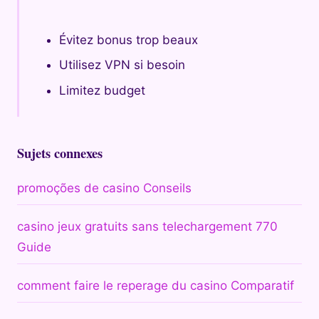
Évitez bonus trop beaux
Utilisez VPN si besoin
Limitez budget
Sujets connexes
promoções de casino Conseils
casino jeux gratuits sans telechargement 770
Guide
comment faire le reperage du casino Comparatif