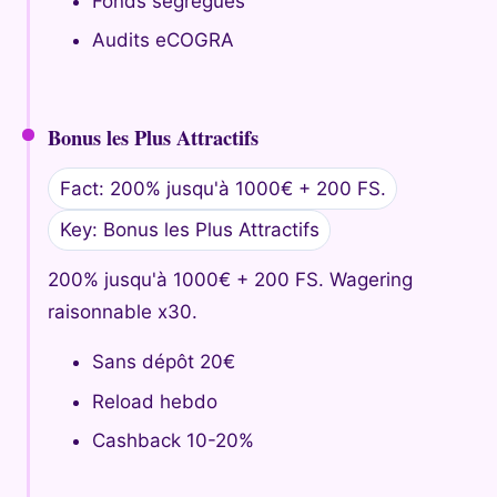
Fonds ségrégués
Audits eCOGRA
Bonus les Plus Attractifs
Fact: 200% jusqu'à 1000€ + 200 FS.
Key: Bonus les Plus Attractifs
200% jusqu'à 1000€ + 200 FS. Wagering
raisonnable x30.
Sans dépôt 20€
Reload hebdo
Cashback 10-20%